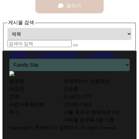
글쓰기
게시물 검색
이용약관 ㅣ
개인정보취급방침 ㅣ
비급여안내 ㅣ
병원명
연세위너스 성형외과
대표자
오승훈
전화
02-6953-2775
사업자등록번호
220-09-77483
주소
서울 송파구 양재대로 932
가락몰 업무동 5층 13호
Copyright © 연세위너스 성형외과. All rights reserved.