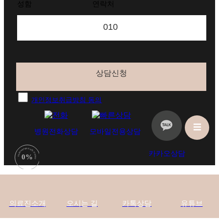
성함
연락처
개인정보취급방침 동의
☰
병원전화상담
모바일전용상담
YONSEI WINNERS PLASTIC SURGERY
카카오상담
0%
의료진소개
오시는 길
카톡상담
유튜브