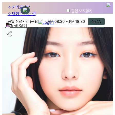
✧ 카카오상담
팝업 보지않기
✧ 병원 오시는 길
금일 진료시간 (금요일)
AM
08:30
~ PM
18:30
진료중