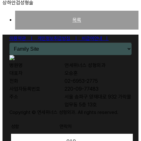
상하안검성형술
45도
측면
목록
이용약관 ㅣ
개인정보취급방침 ㅣ
비급여안내 ㅣ
병원명
연세위너스 성형외과
대표자
오승훈
전화
02-6953-2775
사업자등록번호
220-09-77483
주소
서울 송파구 양재대로 932 가락몰
업무동 5층 13호
Copyright © 연세위너스 성형외과. All rights reserved.
성함
연락처