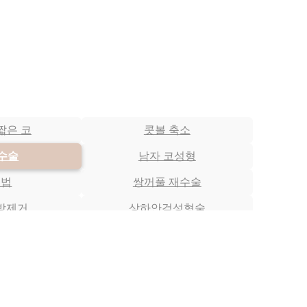
짧은 코
콧볼 축소
재수술
남자 코성형
개법
쌍꺼풀 재수술
방제거
상하안검성형술
러
이마거상
수술
수술 후