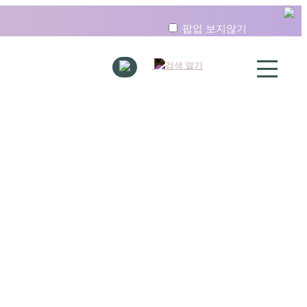
팝업 보지않기
료중