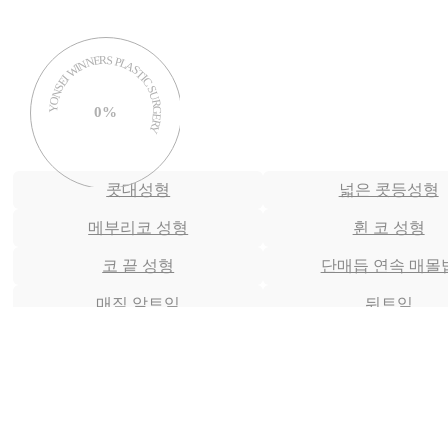
YONSEI WINNERS PLASTIC SURGERY
0%
콧대성형
넓은 콧등성형
메부리코 성형
휜 코 성형
코 끝 성형
단매듭 연속 매몰
매직 앞트임
뒤트임
눈썹밑절개
페이스 리프팅
지방이식
이마거상
수술 전