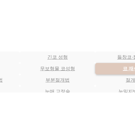
긴코 성형
들창코·
무보형물 코성형
코 
법
부분절개법
절
눈매 교정술
눈밑지
보톡스
필
귀족수술
무턱
코 재수술
코 재수술