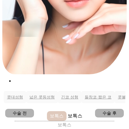
YONSEI WINNERS PLASTIC SURGERY
전후사진
콧대성형
넓은 콧등성형
긴코 성형
들창코·짧은 코
콧볼 
수술 전
수술 후
보톡스
보톡스
보톡스