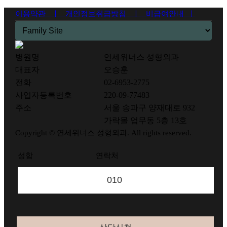
이용약관 ㅣ
개인정보취급방침 ㅣ
비급여안내 ㅣ
병원명
연세위너스 성형외과
대표자
오승훈
전화
02-6953-2775
사업자등록번호
220-09-77483
주소
서울 송파구 양재대로 932
가락몰 업무동 5층 13호
Copyright © 연세위너스 성형외과. All rights reserved.
성함
연락처