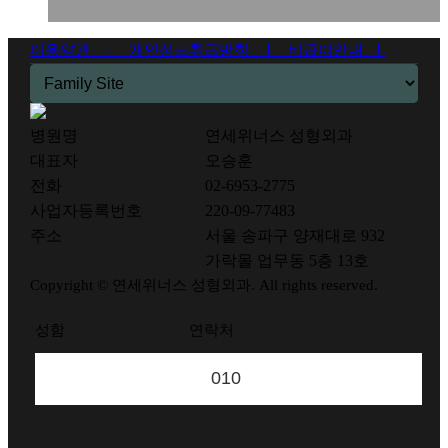
이용약관 ㅣ
개인정보취급방침 ㅣ
비급여안내 ㅣ
병원명
연세위너스 성형외과
대표자
오승훈
전화
02-6953-2775
사업자등록번호
220-09-77483
주소
서울 송파구 양재대로 932
가락몰 업무동 5층 13호
Copyright © 연세위너스 성형외과. All rights reserved.
성함
연락처