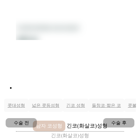
YONSEI WINNERS PLASTIC SURGERY
전후사진
콧대성형
넓은 콧등성형
긴코 성형
들창코·짧은 코
콧볼 
수술 전
수술 후
긴코(화살코)성형
남자 코성형
긴코(화살코)성형