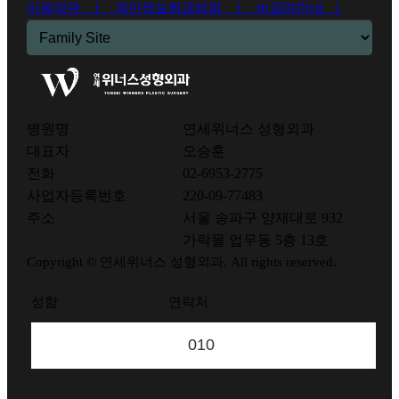
이용약관 ㅣ
개인정보취급방침 ㅣ
비급여안내 ㅣ
병원명
연세위너스 성형외과
대표자
오승훈
전화
02-6953-2775
사업자등록번호
220-09-77483
주소
서울 송파구 양재대로 932
가락몰 업무동 5층 13호
Copyright © 연세위너스 성형외과. All rights reserved.
성함
연락처